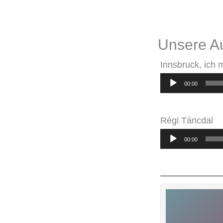
Unsere A
Innsbruck, ich 
Audio-
00:00
Player
Régi Táncdal
Audio-
00:00
Player