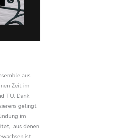
ensemble aus
men Zeit im
nd TU. Dank
ierens gelingt
ründung im
itet, aus denen
ewachsen ist.